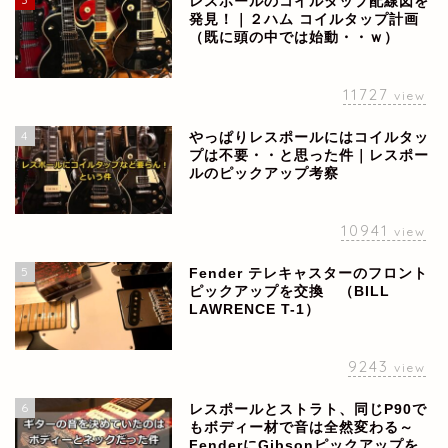
レスポールのコイルタップ配線図を
発見！｜２ハム コイルタップ計画
（既に頭の中では始動・・ｗ）
11727
view
4
やっぱりレスポールにはコイルタッ
プは不要・・と思った件｜レスポー
ルのピックアップ考察
10941
view
5
Fender テレキャスターのフロント
ピックアップを交換 （BILL
LAWRENCE T-1）
9243
view
6
レスポールとストラト、同じP90で
もボディー材で音は全然変わる～
FenderにGibsonピックアップを