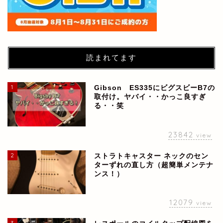
読まれてます
1
Gibson ES335にビグスビーB7の
取付け。ヤバイ・・かっこ良すぎ
る・・笑
23842
view
2
ストラトキャスター ネックのセン
ターずれの直し方（超簡単メンテナ
ンス！）
12079
view
3