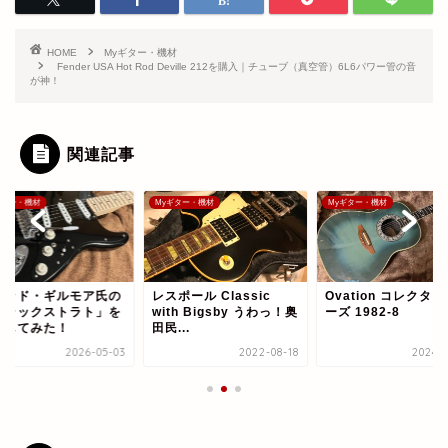
HOME
Myギター・機材
Fender USA Hot Rod Deville 212を購入｜チューブ（真空管）6L6パワー管の音
が神！
関連記事
ギター・機材
Myギター・機材
Myギター・機材
ビッド・ギルモア氏の
レスポール Classic
Ovation コレクタ
ブラックストラト」を
with Bigsby うわっ！奥
ーズ 1982-8
現してみた！
田民...
2026-05-03
2022-08-18
2024-1